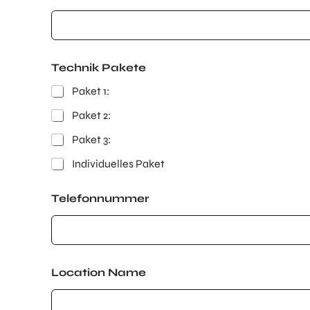
e
r
N
a
m
Technik Pakete
e
Paket 1:
Paket 2:
Paket 3:
Individuelles Paket
Telefonnummer
Location Name