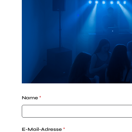
Name
*
*
E-Mail-Adresse
*
d