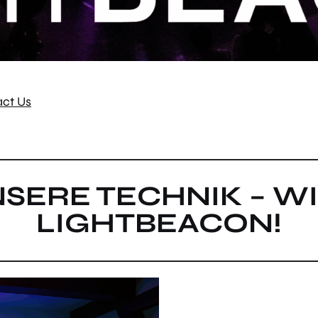
ct Us
UNSERE TECHNIK – 
LIGHTBEACON!