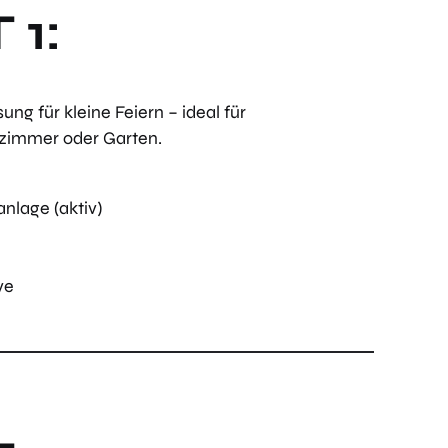
 1:
ung für kleine Feiern – ideal für
zimmer oder Garten.
lage (aktiv)
t
ve